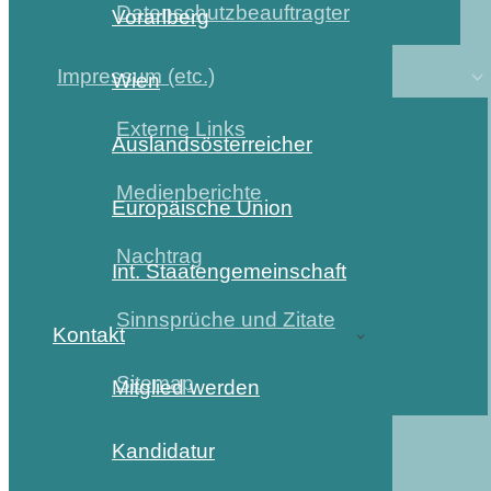
Datenschutzbeauftragter
Vorarlberg
Impressum (etc.)
Wien
Externe Links
Auslandsösterreicher
Medienberichte
Europäische Union
Nachtrag
Int. Staatengemeinschaft
Sinnsprüche und Zitate
Kontakt
Sitemap
Mitglied werden
Kandidatur