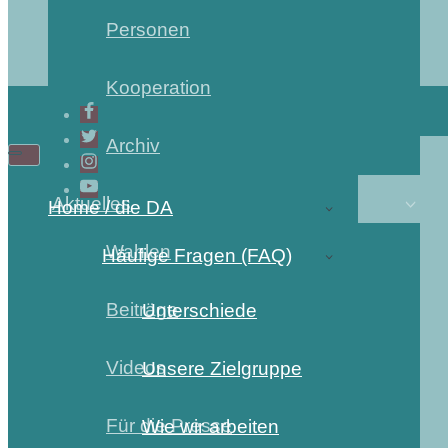
Personen
Kooperation
Archiv
Navigations-
Navigations-
Menü
Menü
Aktuelles
Home / die DA
Wahlen
Häufige Fragen (FAQ)
Beiträge
Unterschiede
Videos
Unsere Zielgruppe
Für die Presse
Wie wir arbeiten