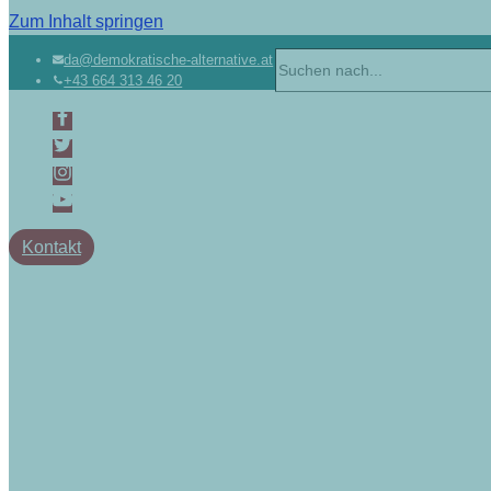
Zum Inhalt springen
Suchen
da@demokratische-alternative.at
+43 664 313 46 20
nach …
Kontakt