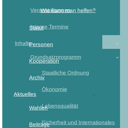
Veranstaltungen
Wie kann man helfen?
Interne Termine
Statut
Inhalte
Personen
Grundsatzprogramm
Kooperation
Staatliche Ordnung
Archiv
Ökonomie
Aktuelles
Lebensqualität
Wahlen
Sicherheit und Internationales
Beiträge