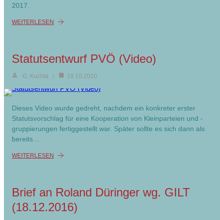
2017.
WEITERLESEN
Statutsentwurf PVÖ (Video)
G. Kuchta
19.10.2020
Dieses Video wurde gedreht, nachdem ein konkreter erster
Statutsvorschlag für eine Kooperation von Kleinparteien und -
gruppierungen fertiggestellt war. Später sollte es sich dann als
bereits…
WEITERLESEN
Brief an Roland Düringer wg. GILT
(18.12.2016)