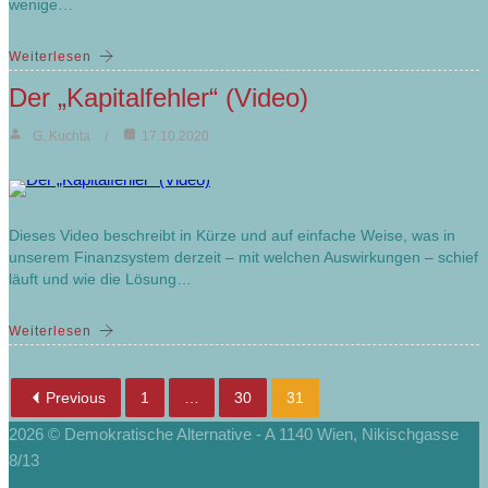
wenige…
Weiterlesen
Der „Kapitalfehler“ (Video)
G. Kuchta
17.10.2020
Dieses Video beschreibt in Kürze und auf einfache Weise, was in
unserem Finanzsystem derzeit – mit welchen Auswirkungen – schief
läuft und wie die Lösung…
Weiterlesen
Previous
1
…
30
31
2026 © Demokratische Alternative - A 1140 Wien, Nikischgasse
8/13